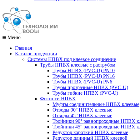
Меню
Главная
Каталог продукции
Системы НПВХ под клеевое соединение
Трубы НПВХ клеевые c раструбом
Трубы НПВХ (PVC-U) PN10
Трубы НПВХ (PVC-U) PN16
Трубы НПВХ (PVC-U) PN6
Трубы прозрачные НПВХ (PVC-U)
Трубы гибкие НПВХ (PVC-U)
Фитинги НПВХ
Муфты соединительные НПВХ клеевые
Отводы 90° НПВХ клеевые
Отводы 45° НПВХ клеевые
Тройники 90° равнопроходные НПВХ к
Тройники 45° равнопроходные НПВХ к
Редуктор короткий НПВХ клеевые
Редуктор длинный НПВХ клеевой