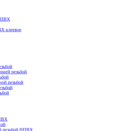
 НПВХ
ВХ клеевое
езьбой
нней резьбой
ьбой
ной резьбой
езьбой
ьбой
НПВХ
вой
ей резьбой НПВХ