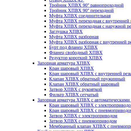
Тройник ХПВХ 90° равнопроходной
Тройник ХПВХ 90° переходной
Муфта ХПВХ соединительная
Муфта ХПВХ переходная с внутренней 
Муфта ХПВХ переходная с наружной ре
Заглушка ХПВХ
Муфта ХПВХ разборная
Муфта ХПВХ разборная с внутренней р
Бурт под фланец ХПВХ
Фланец свободный ХПВХ
Редуктор короткий ХПВХ
Запорная арматура ХПВХ
Кран шаровый ХПВХ
Кран шаровый ХПВХ с внутренней рез
Клапан ХПВХ обратный пружинный
Клапан ХПВХ обратный шаровый
Затвор ХПВХ с рукояткой
Фильтр ХПВХ сетчатый
Запорная арматура ХПВХ с автоматическими
Кран шаровый ХПВХ с электропривод
Кран шаровый ХПВХ с пневмоприводо
Затвор ХПВХ с электроприводом
Затвор ХПВХ с пневмоприводом
Мембранный клапан ХПВХ с пневмопр