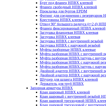
Бурт под фланец НПВХ клеевой
Фланец свободный НПВХ клеевой
Прокладка для буртов EPDM
Фитинг для соединения с резервуаром
Крестовина НПВХ клеевая
Отвод 90° большого радиуса (r=2 d) НП
Фланец фиксированный НПВХ клеевой
Заглушка фланцевая НПВХ клеевая
Заглушка НПВХ клеевая
Заглушка НПВХ с внутренней резьбой
Заглушка НПВХ с наружной резьбой
Муфты разборные НПВХ клеевые
Муфта разборная НПВХ с внутренней р
Муфта разборная НПВХ/латунь с внутре
Муфта разборная НПВХ с наружной рез
Муфта разборная НПВХ/латунь с наруж
Двойной адаптер НПВХ с внутренней р
Двойной адаптер НПВХ с наружной рез
Штуцер для шланга НПВХ клеевой
Держатель для труб НПВХ
Запорная арматура НПВХ
Кран шаровый НПВХ клеевой
Кран шаровый с внутренней резьбой 
Кран шаровой трехходовой НПВХ клее
Кран шаровой трехходовой с внутренн