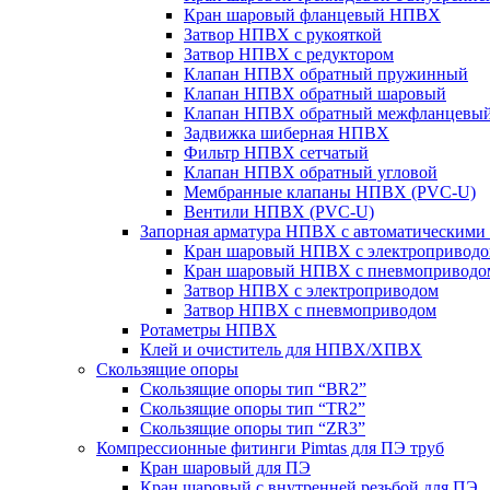
Кран шаровый фланцевый НПВХ
Затвор НПВХ с рукояткой
Затвор НПВХ с редуктором
Клапан НПВХ обратный пружинный
Клапан НПВХ обратный шаровый
Клапан НПВХ обратный межфланцевы
Задвижка шиберная НПВХ
Фильтр НПВХ сетчатый
Клапан НПВХ обратный угловой
Мембранные клапаны НПВХ (PVC-U)
Вентили НПВХ (PVC-U)
Запорная арматура НПВХ с автоматическими
Кран шаровый НПВХ с электропривод
Кран шаровый НПВХ с пневмоприводо
Затвор НПВХ с электроприводом
Затвор НПВХ с пневмоприводом
Ротаметры НПВХ
Клей и очиститель для НПВХ/ХПВХ
Скользящие опоры
Скользящие опоры тип “BR2”
Скользящие опоры тип “TR2”
Скользящие опоры тип “ZR3”
Компрессионные фитинги Pimtas для ПЭ труб
Кран шаровый для ПЭ
Кран шаровый с внутренней резьбой для ПЭ