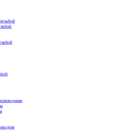
резьбой
зьбой
езьбой
ьбой
 приводами
ом
м
иводом